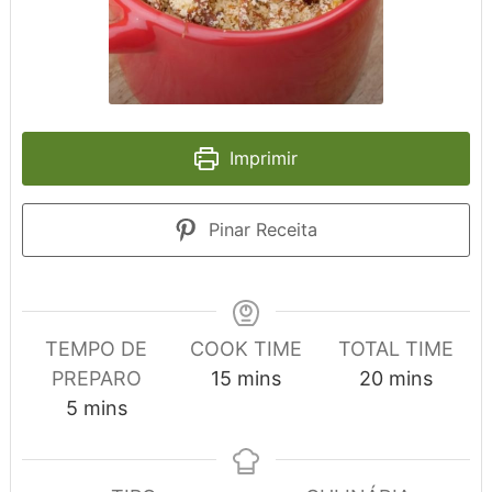
Imprimir
Pinar Receita
TEMPO DE
COOK TIME
TOTAL TIME
minutes
minutes
PREPARO
15
mins
20
mins
minutes
5
mins