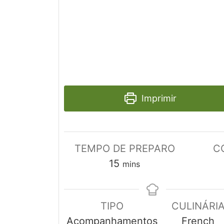
Imprimir
TEMPO DE PREPARO
C
minutes
15
mins
TIPO
CULINÁRI
Acompanhamentos
French