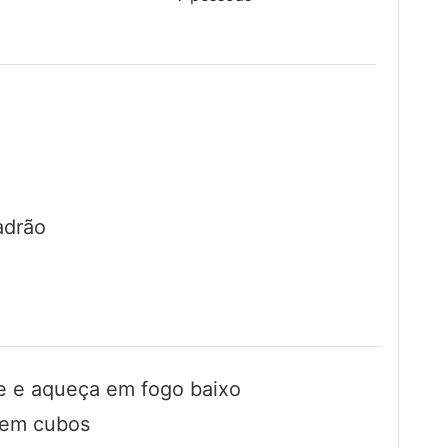
adrão
te e aqueça em fogo baixo
 em cubos