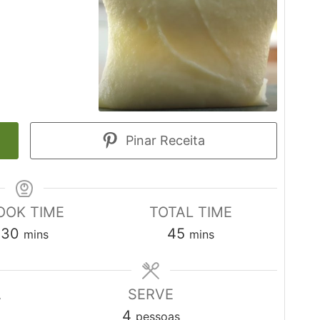
Pinar Receita
OOK TIME
TOTAL TIME
minutes
minutes
30
45
mins
mins
A
SERVE
4
pessoas