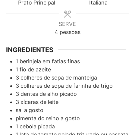
Prato Principal
Italiana
SERVE
4
pessoas
INGREDIENTES
1
berinjela em fatias finas
1
fio
de azeite
3
colheres de sopa
de manteiga
3
colheres de sopa
de farinha de trigo
3
dentes
de alho picado
3
xícaras
de leite
sal a gosto
pimenta do reino a gosto
1
cebola picada
1
lata
de tomate pelado triturado ou passata