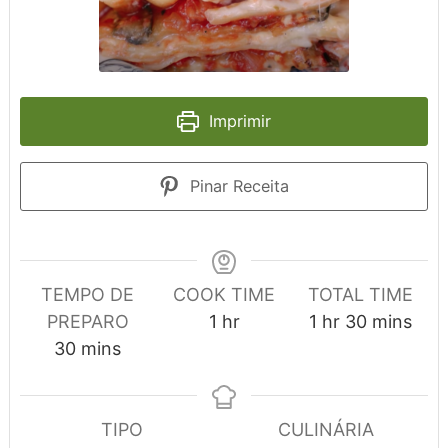
Imprimir
Pinar Receita
TEMPO DE
COOK TIME
TOTAL TIME
hour
hour
minutes
PREPARO
1
hr
1
hr
30
mins
minutes
30
mins
TIPO
CULINÁRIA