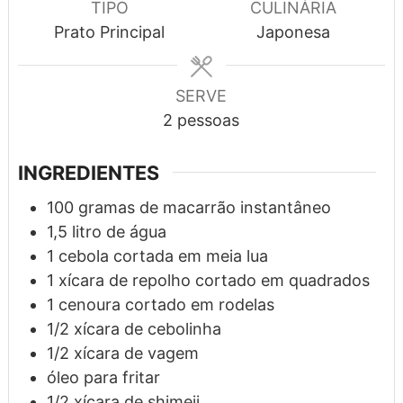
TIPO
CULINÁRIA
Prato Principal
Japonesa
SERVE
2
pessoas
INGREDIENTES
100
gramas
de macarrão instantâneo
1,5
litro
de água
1
cebola cortada em meia lua
1
xícara
de repolho cortado em quadrados
1
cenoura cortado em rodelas
1/2
xícara
de cebolinha
1/2
xícara
de vagem
óleo para fritar
1/2
xícara
de shimeji