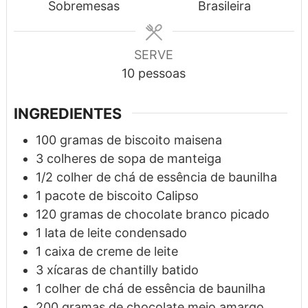
Sobremesas
Brasileira
SERVE
10
pessoas
INGREDIENTES
100
gramas
de biscoito maisena
3
colheres de sopa
de manteiga
1/2
colher de chá
de essência de baunilha
1
pacote
de biscoito Calipso
120
gramas
de chocolate branco picado
1
lata
de leite condensado
1
caixa
de creme de leite
3
xícaras
de chantilly batido
1
colher de chá
de essência de baunilha
200
gramas
de chocolate meio amargo