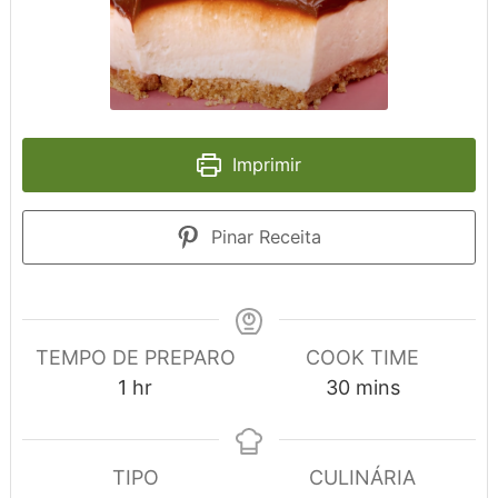
Imprimir
Pinar Receita
TEMPO DE PREPARO
COOK TIME
hour
minutes
1
hr
30
mins
TIPO
CULINÁRIA