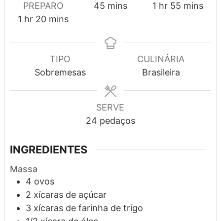
minutes
hour
minutes
PREPARO
45
mins
1
hr
55
mins
hour
minutes
1
hr
20
mins
TIPO
CULINÁRIA
Sobremesas
Brasileira
SERVE
24
pedaços
INGREDIENTES
Massa
4
ovos
2
xícaras
de açúcar
3
xícaras
de farinha de trigo