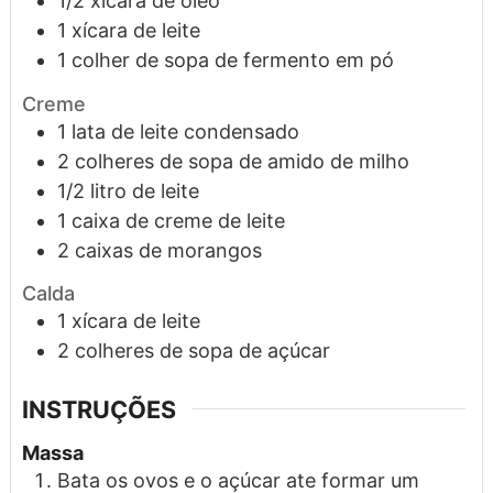
1/2
xícara
de óleo
1
xícara
de leite
1
colher de sopa
de fermento em pó
Creme
1
lata
de leite condensado
2
colheres de sopa
de amido de milho
1/2
litro
de leite
1
caixa
de creme de leite
2
caixas
de morangos
Calda
1
xícara
de leite
2
colheres de sopa
de açúcar
INSTRUÇÕES
Massa
Bata os ovos e o açúcar ate formar um