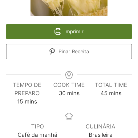
Imprimir
Pinar Receita
TEMPO DE
COOK TIME
TOTAL TIME
minutes
minutes
PREPARO
30
mins
45
mins
minutes
15
mins
TIPO
CULINÁRIA
Café da manhã
Brasileira