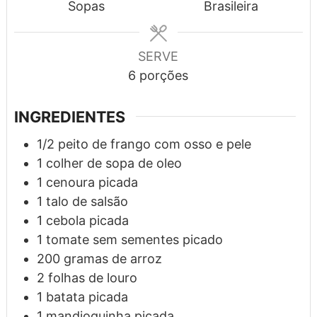
Sopas
Brasileira
SERVE
6
porções
INGREDIENTES
1/2
peito de frango com osso e pele
1
colher de sopa
de oleo
1
cenoura picada
1
talo
de salsão
1
cebola picada
1
tomate sem sementes picado
200
gramas
de arroz
2
folhas de louro
1
batata picada
1
mandioquinha picada