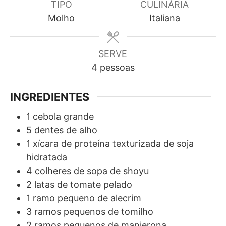
TIPO
CULINÁRIA
Molho
Italiana
SERVE
4
pessoas
INGREDIENTES
1
cebola grande
5
dentes
de alho
1
xícara
de proteína texturizada de soja
hidratada
4
colheres de sopa
de shoyu
2
latas
de tomate pelado
1
ramo
pequeno de alecrim
3
ramos
pequenos de tomilho
2
ramos
pequenos de manjerona