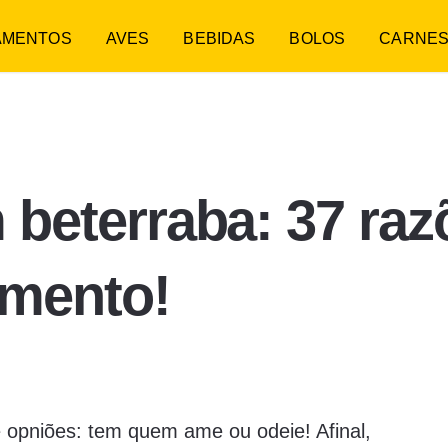
AMENTOS
AVES
BEBIDAS
BOLOS
CARNE
 beterraba: 37 raz
imento!
e opniões: tem quem ame ou odeie! Afinal,